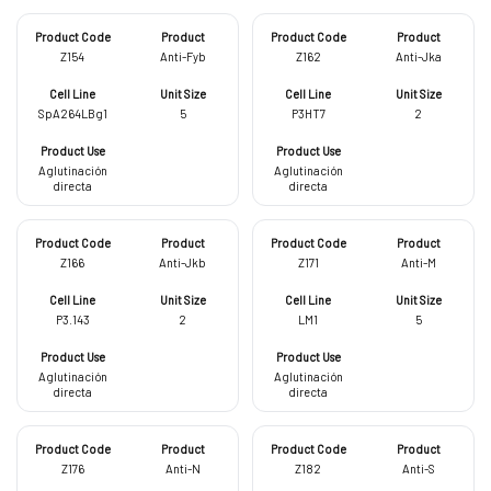
Z154
Anti-Fyb
Z162
Anti-Jka
SpA264LBg1
5
P3HT7
2
Aglutinación
Aglutinación
directa
directa
Z166
Anti-Jkb
Z171
Anti-M
P3.143
2
LM1
5
Aglutinación
Aglutinación
directa
directa
Z176
Anti-N
Z182
Anti-S