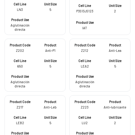
LN3
5
P3S13JS123
2
Aglutinación
IAT
directa
Z202
Anti-P1
Z212
Anti-Lea
650
5
LEA2
5
Aglutinación
Aglutinación
directa
directa
Z217
Anti-Leb
Z223
Anti-lubricante
LEB2
5
LU2
2