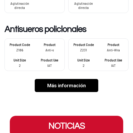
Aglutinación
Aglutinación
directa
directa
Antisueros policlonales
Z186
Anti-s
Z231
Anti-Wra
2
IAT
2
IAT
Más información
NOTICIAS