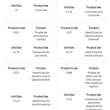
10
Controles
3 x 10
Confirmación y
controles
Z451
Prueba de
Z471
Identificación
anticuerpos
de anticuerpos
(nativa)
(nativos)
3 x 10
Evaluación de
10 x 5
Identificación
pacientes
de anticuerpos
Z472
Identificación
Z466
Prueba de
de anticuerpos
detección de
(papainizados)
anticuerpos
RhD negativos
(nativo)
3 x 5
Evaluación de
10 x 5
Identificación
pacientes
de anticuerpos
después de la
profilaxis con