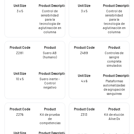
3 x 5
Control de
3 x 5
Control de
sensibilidad
sensibilidad
para la
para la
tecnología de
tecnología de
aglutinación en
aglutinación en
columna
columna
Z281
Suero AB
Z489
Controles de
(humano)
sangre
completa
simulados
10 x 5
Suero inerte –
4 x 6
Plataformas
Control
automatizadas
negativo
de agrupación
sanguínea
Z276
Kit de prueba
Z313
Kit de elución
de
Alive Dx
competencias