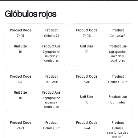
Glóbulos rojos
Z401
Células A1
Z406
Células A2
10
Agrupación
10
Agrupación
inversa y
inversa y
controles
controles
Z411
Células B
Z416
Células O R1r
10
Agrupación
inversa y
10
Controles
controles
Z421
Células O rr
Z441
Células
sensibilizadas
con IgG