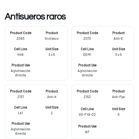
Antisueros raros
Z083
Grotesco
Z073
Anti-E
H48
3 x 5
DEM1
3 x 5
Aglutinación
Aglutinación
directa
directa
Z137
Anti-k
Z152
Anti-Fya
Lk1
2
DG-FYA-02
5
Aglutinación
IAT
directa