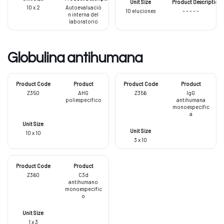
10 x 2
Autoevaluació
10 eluciones
– – – – –
n interna del
laboratorio
Globulina antihumana
Z350
AHG
Z356
IgG
poliespecífico
antihumana
monoespecífic
a
10 x 10
3 x 10
Z360
C3d
antihumano
monoespecífic
o
1 x 3