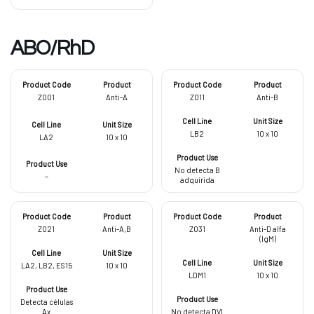
ABO/RhD
Z001
Anti-A
Z011
Anti-B
LB2
10 x 10
LA2
10 x 10
No detecta B
–
adquirida
Z021
Anti-A,B
Z031
Anti-D alfa
(IgM)
LA2, LB2, ES15
10 x 10
LDM1
10 x 10
Detecta células
Ax
No detecta DVI