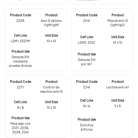
Z039
Anti-D óptimo
Z041
Mezcla anti-D
(IgM/IgM)
(IgM/IgG)
LDM1, ESD1M
10 x 10
LDM3, ESD1
10 x 10
Detecta DVI
Detecta DVI
mediante
por IAT
prueba directa
Z271
Control de
Z241
Lectina anti-A1
reactivo anti-D
N / A
3 x 5
N / A
10 x 10
Para usar con
Dolichos
Z031, Z036,
biflorus
Z039, Z041