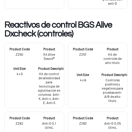
anti-D
Reactivos de control BGS Alive
Dxcheck (controles)
Z250
Kit Alive
Z257
Kit de
Dxsure®
controles de
alto título
4 x 5
Kit de control
de sensibilidad
4 x 6
Controles
para
positivos y
tecnología de
negativos para
aglutinación en
pruebas anti-
columna: Anti-
A/B de alto
K, Anti-c, Anti-
título
E, Anti-S
Z262
Anti-D 0,1
Z263
Anti-D 0,05
UI/mL
UI/mL